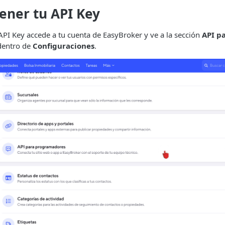
ner tu API Key
API Key accede a tu cuenta de EasyBroker y ve a la sección
API p
entro de
Configuraciones
.