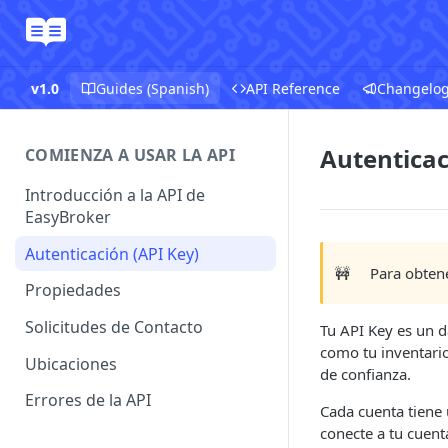
v1.0
Guides (Spanish)
API Reference
Changelo
Autenticac
COMIENZA A USAR LA API
Introducción a la API de
EasyBroker
Autenticación (API Key)
🚧
Para obtene
Propiedades
Solicitudes de Contacto
Tu API Key es un d
como tu inventario
Ubicaciones
de confianza.
Errores de la API
Cada cuenta tiene 
conecte a tu cuent