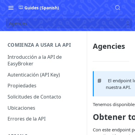
Guides (Spanish)
Agencies
Agencies
COMIENZA A USAR LA API
Introducción a la API de
EasyBroker
Autenticación (API Key)
📘
El endpoint 
Propiedades
nuestra API.
Solicitudes de Contacto
Tenemos disponibles
Ubicaciones
Obtener to
Errores de la API
Con este endpoint p