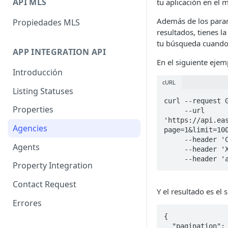
API MLS
tu aplicación en el
Además de los para
Propiedades MLS
resultados, tienes l
tu búsqueda cuando 
APP INTEGRATION API
En el siguiente eje
Introducción
cURL
Listing Statuses
curl --request G
Properties
     --url 
'https://api.ea
Agencies
page=1&limit=100
     --header 'Country-Code: MX' \

Agents
     --header 'X-Authorization: $API_KEY' \

     --heade
Property Integration
Contact Request
Y el resultado es el 
Errores
{

  "pagination": {
